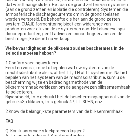
dat wordt aangesloten. Het aan de grond zetten van systemen
(aan de grond zetten en isolatie die controleren). Systemen die
atmosferische dischargecurrents om in de grond toelaten
worden verspreid. De behoefte die het aan de grond zetten
system.CUAJE formonitoring biedt een widerange van
producten voor elk van deze systemen aan. Het alsodevelops
douaneproducten, geeft advies en consultingservices en de
best mogelijke dienst na verkoop.
Welke vaardigheden de bliksem zouden beschermers in de
selectie moeten hebben?
1.Confirm voedingsysteem
Eerst en vooral, moet u bepalen wat uw systeem van de
machtsdistributie als is, of het TT, TN of IT systeem is. Na het
bepalen van het systeem van de machtsdistributie, kunt u de
bescherming wijze en bedradingsmethode van de
bliksemremhaak verkiezen om de aangewezen bliksemremhaak
te selecteren.
Bijvoorbeeld, tn-c gebruikt het de beschermingsapparaat van de
gebruiks3p bliksem, tn-s gebruik 4P, TT 3P+N, enz.
2.Know de belangrijkste parameters van de bliksemremhaak.
FAQ
Q: Kan ik sommige steekproeven krijgen?
A: Ja, ingestemde met Steekproeforden.