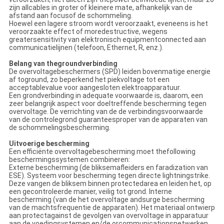
zijn allcables in groter of kleinere mate, afhankelijk van de
afstand aan focusof de schommeling.
Hoewel een lagere stroom wordt veroorzaakt, eveneens is het
veroorzaakte effect of moredestructive, wegens
greatersensitivity van elektronisch equipmentconnected aan
communicatielijnen (telefoon, Ethernet, R, enz.).
Belang van thegroundverbinding
De overvoltagebeschermers (SPD) leiden bovenmatige energie
af toground, zo beperkend het piekvoltage tot een
acceptablevalue voor aangesloten elektroapparatuur.
Een grondverbinding in adequate voorwaarde is, daarom, een
zeer belangrijk aspect voor doeltreffende bescherming tegen
overvoltage. De verrichting van de de verbindingsvoorwaarde
van de controlegrond guaranteesproper van de apparaten van
de schommelingsbescherming.
Uitvoerige bescherming
Een efficiënte overvoltagebescherming moet thefollowing
beschermingssystemen combineren:
Externe bescherming (de bliksemafleiders en faradization van
ESE). Systeem voor bescherming tegen directe lightningstrike.
Deze vangen de bliksem binnen protectedarea en leiden het, op
een gecontroleerde manier, veilig tot grond. Interne
bescherming (van de het overvoltage andsurge bescherming
van de machtsfrequentie de apparaten). Het materiaal ontwierp
aan protectagainst de gevolgen van overvoltage in apparatuur
aan de voedingsystemen en/de orcommunicationsnetwerken