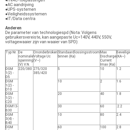
●HVAC-toepassingen
●AC aandrijving
●UPS-systemen
●Veiligheidssystemen
●IT/Data centra
Anderen
De parameter van technologiespd (Nota: Volgens
gebruikersvereiste, kan aangepaste Uc=140V, 440V, 550V,
voltagewaaier zijn van waaier van SPD):
Typ Nr.
De
Ononderbroken
Standaardlossingsstroom
Max
Beveilig
nominale
Voltage Uc
binnen (Ka)
Discharge
(KA~)
spanning
(V~)
Current
(V) V.N.
Imax (Ka)
DGM
220/380
275/320
5
10
1.2
1(2) -
385/420
D5
DGM
10
2
1.6
1(2) -
D10
DGM
20
40
1.8
1(2) -
C20
DGM13-
30
60
.2.2
B30
DGM
10
80
2.4
3(4) -
B40
DGM
60
100
2.8