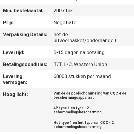
CONTACTEER
Min. bestelaantal:
200 stuk
ONS
Prijs:
Negotiate
NIEUWS
Verpakking Details:
het de
uitvoerpakket/onderhandelt
VERZOEK
Levertijd:
5-15 dagen na betaling
OM
Betalingscondities:
T/T, L/C, Western Union
EEN
Levering
60000 stukken per maand
CITAAT
vermogen:
Hoog licht:
Van de de poolschommeling van CQC 4 de
beschermingsapparaat
SITEMAP
,
4P type 1 en type - 2
schommelingsbescherming
,
PRIVACY
Het type 1 en het type van CQC - 2
schommelingsbescherming
POLICY