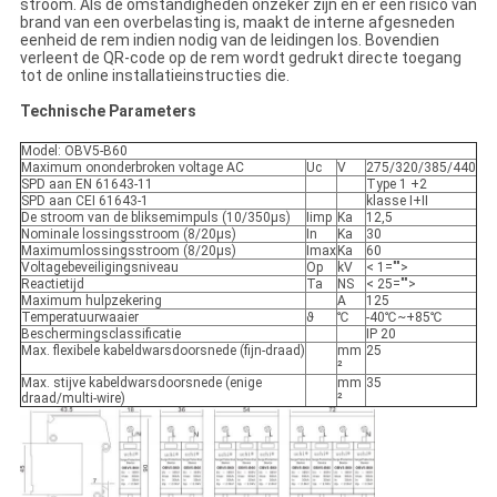
stroom. Als de omstandigheden onzeker zijn en er een risico van
brand van een overbelasting is, maakt de interne afgesneden
eenheid de rem indien nodig van de leidingen los. Bovendien
verleent de QR-code op de rem wordt gedrukt directe toegang
tot de online installatieinstructies die.
Technische Parameters
Model: OBV5-B60
Maximum ononderbroken voltage AC
Uc
V
275/320/385/440
SPD aan EN 61643-11
Type 1 +2
SPD aan CEI 61643-1
klasse I+II
De stroom van de bliksemimpuls (10/350µs)
Iimp
Ka
12,5
Nominale lossingsstroom (8/20µs)
In
Ka
30
Maximumlossingsstroom (8/20µs)
Imax
Ka
60
Voltagebeveiligingsniveau
Op
kV
< 1="">
Reactietijd
Ta
NS
< 25="">
Maximum hulpzekering
A
125
Temperatuurwaaier
ϑ
℃
-40℃~+85℃
Beschermingsclassificatie
IP 20
Max. flexibele kabeldwarsdoorsnede (fijn-draad)
mm
25
²
Max. stijve kabeldwarsdoorsnede (enige
mm
35
draad/multi-wire)
²