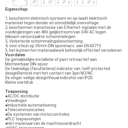
Eigenschap:
1, beschermt elektrisch systeem en op-laadt elektrisch
materieel tegen donder en onmiddellijk overvoltage.
2, beschermen transmissie van Ethernet-signalen met de
voedingkringen van 48V gelijkstroom/van 34V AC tegen
bliksem veroorzaakte schommelingen.
3, Verbeterde schommelingsbescherming.
4, voor steun op 35mm DIN sporenacc. aan EN 60715
5, het kunnen het materiaalwerk behoorlijk effectief verzekeren
Voordelen
De gemakkelijke installatie of past retroactief aan
Monteerbaar DIN-spoor
De faalveilige (facultatieve) indicator van /self-protected
designRemote met het contact van 3pin NO/NC
De vinger-veilige designVisual indicator van IP20
Kleine voetdruk
Toepassing
●
AC/DC distributie
●Voedingen
●Industriële automatisering
●Telecommunicaties
●De systemen van motorcontroles
●PLC toepassingen
●Het materiaal van de machtsoverdracht