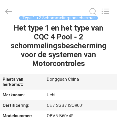
2026
Guangdong
Uchi
Technology
Co.,Ltd.
Type 1 +2 Schommelingsbeschermer
All
Rights
Het type 1 en het type van
HUIS
Reserved.
CQC 4 Pool - 2
PRODUCTEN
schommelingsbescherming
voor de systemen van
ONGEVEER
Motorcontroles
ONS
Plaats van
Dongguan China
herkomst:
FABRIEKSREIS
Merknaam:
Uchi
KWALITEITSCONTROLE
Certificering:
CE / SGS / ISO9001
Modelnummer:
OBV5-B60/4P