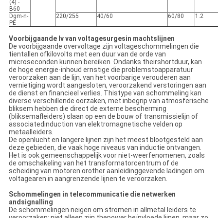
(4) -
B60
Dgm-n-
220/255
40/60
60/80
1.2
PE
Voorbijgaande lv van voltagesurgesin machtslijnen
De voorbijgaande overvoltage zijn voltageschommelingen die
tientallen ofkilovolts met een duur van de orde van
microseconden kunnen bereiken. Ondanks theirshortduur, kan
de hoge energie-inhoud ernstige die problemstoapparatuur
veroorzaken aan de lijn, van het voorbarige verouderen aan
vernietiging wordt aangesloten, veroorzakend verstoringen aan
de dienst en financieel verlies. Thistype van schommeling kan
diverse verschillende oorzaken, met inbegrip van atmosferische
bliksem hebben die direct de externe bescherming
(bliksemafleiders) slaan op een de bouw of transmissielijn of
associatedinduction van elektromagnetische velden op
metaalleiders.
De openlucht en langere lijnen zijn het meest blootgesteld aan
deze gebieden, die vaak hoge niveaus van inductie ontvangen.
Het is ook gemeenschappelijk voor niet-weerfenomenen, zoals
de omschakeling van het transformatorcentrum of de
scheiding van motoren orother aanleidinggevende ladingen om
voltagearen in aangrenzende lijnen te veroorzaken.
Schommelingen in telecommunicatie die netwerken
andsignalling
De schommelingen neigen om stromen in allmetal leiders te
veroorzaken; niet alleen zijn thepower beïnvloede lijnen, maar zo