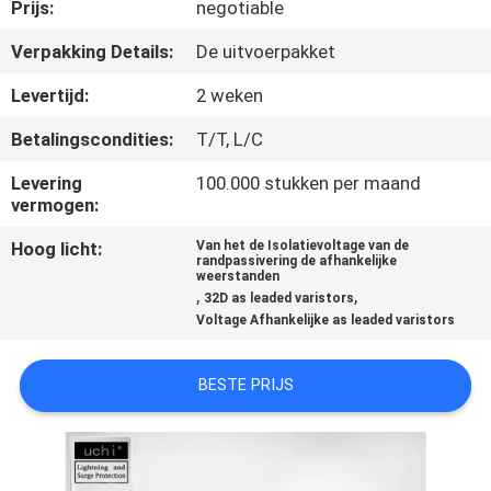
CONTACTEER
Prijs:
negotiable
ONS
Verpakking Details:
De uitvoerpakket
Levertijd:
2 weken
NIEUWS
Betalingscondities:
T/T, L/C
VERZOEK
Levering
100.000 stukken per maand
vermogen:
OM
Hoog licht:
Van het de Isolatievoltage van de
EEN
randpassivering de afhankelijke
weerstanden
CITAAT
,
,
32D as leaded varistors
Voltage Afhankelijke as leaded varistors
SITEMAP
BESTE PRIJS
PRIVACY
POLICY