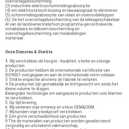
overvoltagebescherming
(3) industriële elektroschommelingsabsorptie
(4) om elektrostatisch lossing en lawaaisignaal te elimineren
(5) schommelingsabsorptie van relais en solenoïdekleppen
(6). De het overvoltagebescherming van de lekkageschakelaar
Al van de landownerstelefoon programma-gecontroleerde
schakelaars en bliksem bescherming en
overvoltagebescherming van mededelingen
materiaal
Onze Diensten & Sterkte
1.
Wij verstrekken de hoogte - kwaliteit, sterke en stevige
producten.
2. De producten hebben de internationale certificatie van
ISO9001 overgegaan en aan de internationale norm voldaan.
3. Strikte inspectie alvorens de fabriek te verlaten.
4. De producten zijn gemakkelijk en lichtgewicht om sinds het
kleine volume te dragen.
Belangrijke technologie om aangepaste producten voor klanten
te verstrekken.
5. Op tijd levering.
6. Wij verlenen vrije ontwerp en steun OEM&ODM.
7. Wij konden vrije steekproef verstrekken.
8. Een grote verscheidenheid van producten.
9.The de materialen van producten worden geselecteerd
zorgvuldig en uitstekend vakmanschap.