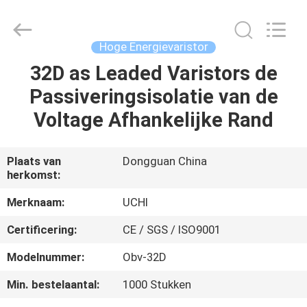
2026
Guangdong
Uchi
Technology
Co.,Ltd.
Hoge Energievaristor
All
Rights
32D as Leaded Varistors de
HUIS
Reserved.
Passiveringsisolatie van de
PRODUCTEN
Voltage Afhankelijke Rand
ONGEVEER
Plaats van
Dongguan China
herkomst:
ONS
Merknaam:
UCHI
FABRIEKSREIS
Certificering:
CE / SGS / ISO9001
Modelnummer:
Obv-32D
KWALITEITSCONTROLE
Min. bestelaantal:
1000 Stukken