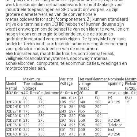
werk berekende die metaaloxidevaristors hoofdzakelijk voor
industriële toepassingen en SPD wordt ontworpen. Zij zijn
grotere diameterversies van de conventionele
metaaloxidevaristor schijfcomponenten. Zij kunnen standaard
stijve die terminals van UCHI® hebben of kunnen douane zijn
wordt ontworpen om de behoefte van een klant te vervullen om
hoog stroom en energie te behandelen, die de steun op
gedrukte kringsraad vergemakkelijken. De Epoxy Met een laag
bedekte Reeks biedt uitstekende schommelingsbescherming
voor gebruik in industrieel en van de consument
elektromateriaal, machtsdistributie, controlemateriaal,
veiligheid/brandalarmsystemen, spoorwegmateriaal,
schakelborden, computers, telecommunicaties, voedingen en
motorcontroles aan.
Maximum
Varistor
Het vastklemmen
Nominale
Maxi
Voltage
spanning
Model
Toelaatbaar
voltage
Piekst
Aantal
Voltage
(max.)
(8/20μ
Ф32.0mm
AC. Rms
Gelijkstroom
V1.0mA (v)
VC
IP
verwijzing
In.10 t
(v)
(v)
min.
max.
(v)
(a)
(v)
(Ka)
32D201K
130
170
185
225
340
200
AC 125
15
32D241K
150
200
216
264
395
200
32D271K
175
225
243
297
455
200
20D301K
190
250
270
330
500
100
32D331K
210
275
297
363
550
200
AC 250
32D361K
230
300
324
396
595
200
Telefoon
32D391K
250
320
351
429
650
200
test
32D431K
275
350
387
473
710
200
AC 250