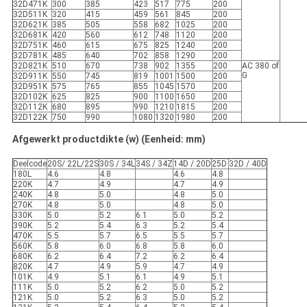
32D471K
300
385
423
517
775
200
32D511K
320
415
459
561
845
200
32D621K
385
505
558
682
1025
200
32D681K
420
560
612
748
1120
200
32D751K
460
615
675
825
1240
200
32D781K
485
640
702
858
1290
200
32D821K
510
670
738
902
1355
200
AC 380 of
G
32D911K
550
745
819
1001
1500
200
32D951K
575
765
855
1045
1570
200
32D102K
625
825
900
1100
1650
200
32D112K
680
895
990
1210
1815
200
32D122K
750
990
1080
1320
1980
200
Afgewerkt productdikte (w) (Eenheid: mm)
Deelcode
20S/ 22L/22S
30S / 34L
34S / 34Z
14D / 20D
25D
32D / 40D
180L
4.6
4.8
4.6
4.8
220K
4.7
4.9
4.7
4.9
240K
4.8
5.0
4.8
5.0
270K
4.8
5.0
4.8
5.0
330K
5.0
5.2
6.1
5.0
5.2
390K
5.2
5.4
6.3
5.2
5.4
470K
5.5
5.7
6.5
5.5
5.7
560K
5.8
6.0
6.8
5.8
6.0
680K
6.2
6.4
7.2
6.2
6.4
820K
4.7
4.9
5.9
4.7
4.9
101K
4.9
5.1
6.1
4.9
5.1
111K
5.0
5.2
6.2
5.0
5.2
121K
5.0
5.2
6.3
5.0
5.2