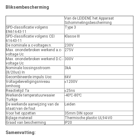
Bliksembescherming
Van de LEIDENE het Apparaat
Schommelingsbescherming
SPD-classificatie volgens
Type 3
EN61643-11
SPD-classificatie volgens CEI
Klasse III
61643-11
De nominale a.c-voltagev.n.
230V
Max. ononderbroken werkend a.c-
275V
voltage Uc
Max. ononderbroken werkend D.C.-
300V
voltage Uc
Nominale lossingsstroom
3kA
(8/20us) In
Gecombineerde impuls Uoc
6kV
Voltagebeveiligingsniveau
≤1200V
omhoog
Reactietijd Ta
≤25ns
Werkende temperatuurwaaier
-40℃-80℃
Turkije
De werkende aanwijzing van de
Leiden
staat/van de fout
Voor het opzetten
35mm DIN spoor
Bijlage materail
Thermische plastic UL94-V0
Graad van bescherming
IP20
Samenvatting: