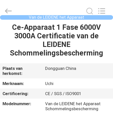
2026
Guangdong
Uchi
Technology
Co.,Ltd.
Van de LEIDENE het Apparaat
All
Schommelingsbescherming
Rights
HUIS
Ce-Apparaat 1 Fase 6000V
Reserved.
3000A Certificatie van de
PRODUCTEN
LEIDENE
Schommelingsbescherming
ONGEVEER
ONS
Plaats van
Dongguan China
herkomst:
FABRIEKSREIS
Merknaam:
Uchi
Certificering:
CE / SGS / ISO9001
KWALITEITSCONTROLE
Modelnummer:
Van de LEIDENE het Apparaat
Schommelingsbescherming