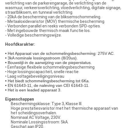
verlichting van de parkerengarage, de verlichting van de
wasmuur, verkeersverlichting, vloedverlichting, digitale signage,
straatbliksem, en tunneal verlichting.
- 20kA de bescherming van de bliksemschommeling.
- Metaaloxidevaristor (MOV) thermische bescherming.
- Verbonden parallel en reeks verbonden SPD-opties.
- Met ingebouwde thermisch maak functie los.
- Volledige beschermingswijze.
Hoofdkarakter:
• Het Apparaat van de schommelingsbescherming: 275V AC.
• 3kA nominale lossingsstroom (8/20us).
• Bouwstijl-in de aanwijzing van de pieperstatus.
• Eenfasige flexibele schommelingsbescherming
• Hoge lossingscapaciteit, snelle reactie
• Laag voltagebeveiligingsniveau
• Het biedt schommelingsbescherming tot 6Ka.
• EN 61643-11, de naleving van CEI 61643-11.
• Het is een leaded apparaat 3.
Eigenschappen
Beschermingsklasse: Type 3, Klasse III.
Hoge prestatiesvaristor met het thermische apparaat van
het scheidingsoverhalen.
Nominaal AC Voltage, 230V.
Nominale Lossingsstroom: 5kA.
Geschat aan IP20.