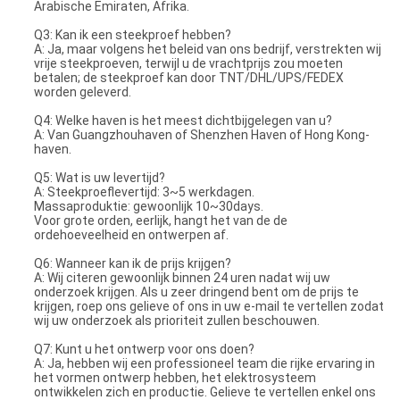
Arabische Emiraten, Afrika.
Q3: Kan ik een steekproef hebben?
A: Ja, maar volgens het beleid van ons bedrijf, verstrekten wij
vrije steekproeven, terwijl u de vrachtprijs zou moeten
betalen; de steekproef kan door TNT/DHL/UPS/FEDEX
worden geleverd.
Q4: Welke haven is het meest dichtbijgelegen van u?
A: Van Guangzhouhaven of Shenzhen Haven of Hong Kong-
haven.
Q5: Wat is uw levertijd?
A: Steekproeflevertijd: 3~5 werkdagen.
Massaproduktie: gewoonlijk 10~30days.
Voor grote orden, eerlijk, hangt het van de de
ordehoeveelheid en ontwerpen af.
Q6: Wanneer kan ik de prijs krijgen?
A: Wij citeren gewoonlijk binnen 24 uren nadat wij uw
onderzoek krijgen. Als u zeer dringend bent om de prijs te
krijgen, roep ons gelieve of ons in uw e-mail te vertellen zodat
wij uw onderzoek als prioriteit zullen beschouwen.
Q7: Kunt u het ontwerp voor ons doen?
A: Ja, hebben wij een professioneel team die rijke ervaring in
het vormen ontwerp hebben, het elektrosysteem
ontwikkelen zich en productie. Gelieve te vertellen enkel ons