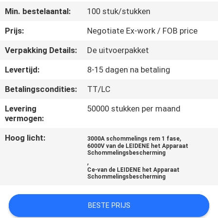
CONTACTEER
Min. bestelaantal:
100 stuk/stukken
ONS
Prijs:
Negotiate Ex-work / FOB price
Verpakking Details:
De uitvoerpakket
NIEUWS
Levertijd:
8-15 dagen na betaling
VERZOEK
Betalingscondities:
TT/LC
OM
Levering
50000 stukken per maand
EEN
vermogen:
CITAAT
Hoog licht:
,
3000A schommelings rem 1 fase
6000V van de LEIDENE het Apparaat
Schommelingsbescherming
,
SITEMAP
Ce-van de LEIDENE het Apparaat
Schommelingsbescherming
PRIVACY
BESTE PRIJS
POLICY