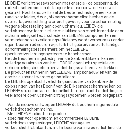
LEIDENE verlichtingssystemen met energie - de besparing, de
milieubescherming en de langere levensduur worden nu wijd
gebruikt. Nochtans, zelfs zal de beste technologie een korte
raad, voor leiden, d.w.z., bliksemschommeling hebben en de
overvoltageverrichting is uiterst gevoelig voor de schommeling.
wegens blootstelling aan openluchtmilieu, LEIDEN die
verlichtingssysteem ziet de mislukking van machtsmodule door
schommelingseffect, schade van LEIDENE componenten en
vermindering van verlichtingsefficiency wordt veroorzaakt onder
ogen. Daarom adviseren wij sterk het gebruik van zelfstandige
schommelingsbeschermers om het LEIDENE
openluchtverlichtingssysteem te beschermen.
Het de Beschermingsbedrijf van de GanDianbliksem kan een
volledige waaier van van het LEIDENE openlucht speciale de
schommelingsbeschermer verlichtingssysteem verstrekken.
De producten kunnen in het LEIDENE lampschaduw en van de
controle kabinet worden geïnstalleerd.
De LEIDENE openluchtverlichtingsindustrie van GanDian-de
oplossingen van het Bedrijf van de Bliksembescherming kan op
LEIDENE straatlantaarns, tunnellichten, openluchtverlichting en
veel andere openluchtverlichtingssystemen worden toegepast.
- Van de nieuwe ontworpen LEIDENE de beschermingsmodule
verlichtingsschommeling.
- Met LEIDENE indicator in product.
- specifiek voor openlucht en commerciële LEIDENE
verlichtingstoepassingen, LEIDENE signage en
verkeerslichtfabrikanten, met inbegrip van rijwegverlichting, de