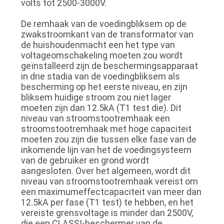
volts tot 2500-3000V.
De remhaak van de voedingbliksem op de
zwakstroomkant van de transformator van
de huishoudenmacht een het type van
voltageomschakeling moeten zou wordt
geïnstalleerd zijn de beschermingsapparaat
in drie stadia van de voedingbliksem als
bescherming op het eerste niveau, en zijn
bliksem huidige stroom zou niet lager
moeten zijn dan 12.5kA (T1 test die). Dit
niveau van stroomstootremhaak een
stroomstootremhaak met hoge capaciteit
moeten zou zijn die tussen elke fase van de
inkomende lijn van het de voedingsysteem
van de gebruiker en grond wordt
aangesloten. Over het algemeen, wordt dit
niveau van stroomstootremhaak vereist om
een maximumeffectcapaciteit van meer dan
12.5kA per fase (T1 test) te hebben, en het
vereiste grensvoltage is minder dan 2500V,
die een CLASSI-beschermer van de