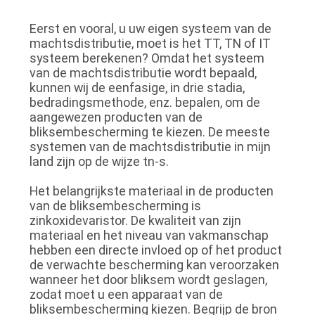
CONTACTEER
ONS
Eerst en vooral, u uw eigen systeem van de
machtsdistributie, moet is het TT, TN of IT
systeem berekenen? Omdat het systeem
NIEUWS
van de machtsdistributie wordt bepaald,
kunnen wij de eenfasige, in drie stadia,
bedradingsmethode, enz. bepalen, om de
aangewezen producten van de
VERZOEK
bliksembescherming te kiezen. De meeste
OM
systemen van de machtsdistributie in mijn
land zijn op de wijze tn-s.
EEN
CITAAT
Het belangrijkste materiaal in de producten
van de bliksembescherming is
zinkoxidevaristor. De kwaliteit van zijn
SITEMAP
materiaal en het niveau van vakmanschap
hebben een directe invloed op of het product
de verwachte bescherming kan veroorzaken
PRIVACY
wanneer het door bliksem wordt geslagen,
zodat moet u een apparaat van de
POLICY
bliksembescherming kiezen. Begrijp de bron