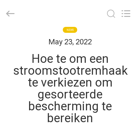
2026
Guangdong
Uchi
Technology
Co.,Ltd.
All
Rights
HUIS
NEWS
Reserved.
May 23, 2022
PRODUCTEN
Hoe te om een
stroomstootremhaak
ONGEVEER
te verkiezen om
ONS
gesorteerde
FABRIEKSREIS
bescherming te
bereiken
KWALITEITSCONTROLE